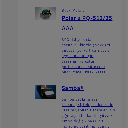
Baskı Kafaları
Polaris PQ-512/35
AAA
800 dpi'ye kadar
çözünürlüklerde çok çeşitli
endüstriyel ve ticari baskı
uygulamaları için
tasarlanmış üstün
performanslı mürekkep
püskürtmeli baskı kafası.
Samba®
Samba baskı kafası
teknolojisi, tek pas baskı ile
üretim yapılan sistemler için
çığır açan bir kalite, yüksek
hız ve değişik baskı altı
malzeme çeşitliliği sunar.