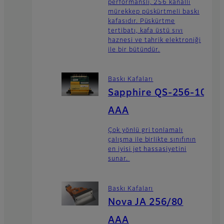
performanslı, 256 kanallı
mürekkep püskürtmeli baskı
kafasıdır. Püskürtme
tertibatı, kafa üstü sıvı
haznesi ve tahrik elektroniği
ile bir bütündür.
Baskı Kafaları
Sapphire QS-256-10
AAA
Çok yönlü gri tonlamalı
çalışma ile birlikte sınıfının
en iyisi jet hassasiyetini
sunar.
Baskı Kafaları
Nova JA 256/80
AAA