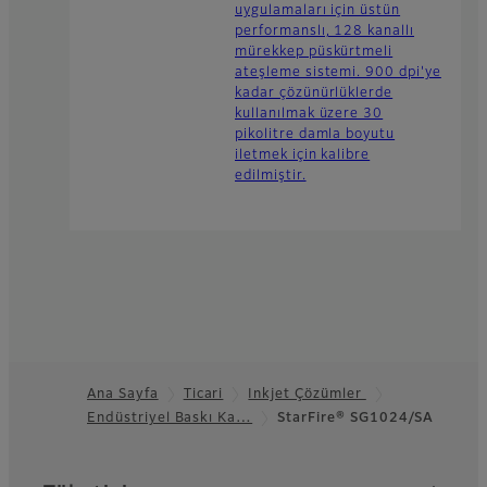
uygulamaları için üstün
performanslı, 128 kanallı
mürekkep püskürtmeli
ateşleme sistemi. 900 dpi'ye
kadar çözünürlüklerde
kullanılmak üzere 30
pikolitre damla boyutu
iletmek için kalibre
edilmiştir.
Ana Sayfa
Ticari
Inkjet Çözümler
Endüstriyel Baskı Ka…
StarFire® SG1024/SA
Footer
Quick Links