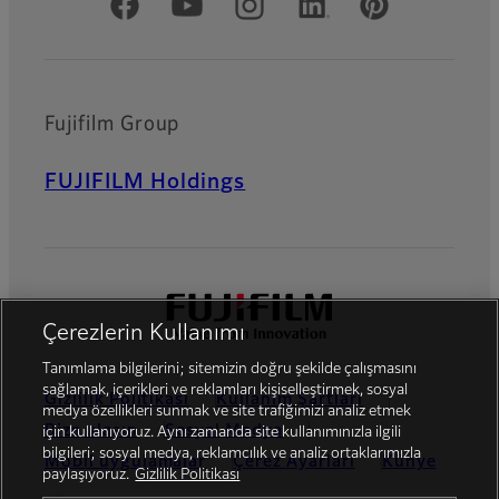
Resmi Sosyal Medya
Fujifilm Group
FUJIFILM Holdings
Çerezlerin Kullanımı
Tanımlama bilgilerini; sitemizin doğru şekilde çalışmasını
sağlamak, içerikleri ve reklamları kişiselleştirmek, sosyal
Gizlilik Politikası
Kullanım Şartları
medya özellikleri sunmak ve site trafiğimizi analiz etmek
Bize ulaşın
Sosyal Medya
için kullanıyoruz. Aynı zamanda site kullanımınızla ilgili
bilgileri; sosyal medya, reklamcılık ve analiz ortaklarımızla
Mobil uygulamalar
Çerez Ayarları
Künye
paylaşıyoruz.
Gizlilik Politikası