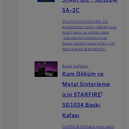
STARFIRE® SG1024/
SA-2C
StarFire SG1024/SA-2C
günümüzün zorlu yüksek hızlı
multi pass ve single pass
(tek geçişli) endüstriyel
baskı sistem tasarımları için
özel olarak üretilmiştir.
Baskı Kafaları
Kum Döküm ve
Metal Sinterleme
®
için STARFIRE
SG1024 Baskı
Kafası
FUJIFILM Dimatix yeni nesil