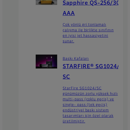
Sapphire QS-256/30
AAA
Çok yönlü gri tonlamalı
çalışma ile birlikte sınıfının
en iyisi jet hassasiyetini
sunar.
Baskı Kafaları
STARFIRE® SG1024/
SC
StarFire SG1024/SC
günümüzün zorlu yüksek hızlı
multi-pass (çoklu geçiş) ve
single- pass (tek geçiş)
endüstriyel baskı sistem
tasarımları için özel olarak
üretilmiştir.