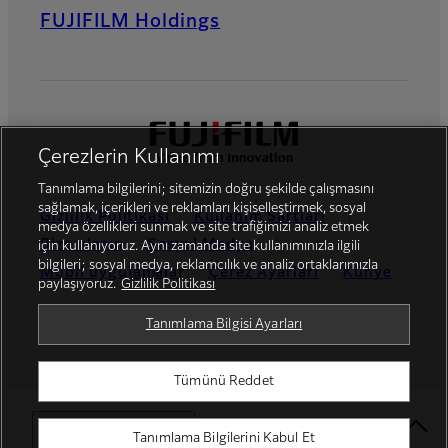
FUJIFILM Holdings
Çerezlerin Kullanımı
Tanımlama bilgilerini; sitemizin doğru şekilde çalışmasını
sağlamak, içerikleri ve reklamları kişiselleştirmek, sosyal
Gizlilik Politikası
Kullanım Şartları
medya özellikleri sunmak ve site trafiğimizi analiz etmek
Bize ulaşın
Sosyal Medya
için kullanıyoruz. Aynı zamanda site kullanımınızla ilgili
bilgileri; sosyal medya, reklamcılık ve analiz ortaklarımızla
Mobil uygulamalar
Çerez Ayarları
Künye
paylaşıyoruz.
Gizlilik Politikası
Global site
Tanımlama Bilgisi Ayarları
Tümünü Reddet
© FUJIFILM Dis Ticaret A.S.
Select Your Location
Tanımlama Bilgilerini Kabul Et