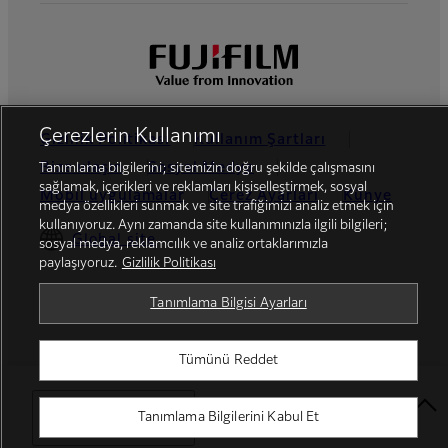
Çerezlerin Kullanımı
Gizlilik Politikası
Kullanım Şartları
Bize ulaşın
Sosyal Medya
Tanımlama bilgilerini; sitemizin doğru şekilde çalışmasını
sağlamak, içerikleri ve reklamları kişiselleştirmek, sosyal
Mobil uygulamalar
Çerez Ayarları
Künye
medya özellikleri sunmak ve site trafiğimizi analiz etmek için
kullanıyoruz. Aynı zamanda site kullanımınızla ilgili bilgileri;
Global site
sosyal medya, reklamcılık ve analiz ortaklarımızla
paylaşıyoruz.
Gizlilik Politikası
Tanımlama Bilgisi Ayarları
© FUJIFILM Dis Ticaret A.S.
Tümünü Reddet
Select Your Location
Tanımlama Bilgilerini Kabul Et