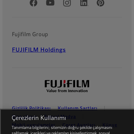
Resmi Sosyal Medya
Fujifilm Group
FUJIFILM Holdings
Gizlilik Politikası
Kullanım Şartları
Bize ulaşın
Sosyal Medya
Çerezlerin Kullanımı
Mobil uygulamalar
Çerez Ayarları
Künye
Tanımlama bilgilerini; sitemizin doğru şekilde çalışmasını
sağlamak, içerikleri ve reklamları kişiselleştirmek, sosyal