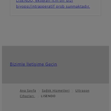
LISENDO, ekografi için bir dizi
biyopsi/intraoperatif prob sunmaktadır.
Bizimle İletişime Geçin
Ana Sayfa
Sağlık Hizmetleri
Ultrason
Cihazları
LISENDO
Footer