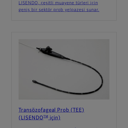
LISENDO, çeşitli muayene türleri için
geniş bir sektör prob yelpazesi sunar.
Transözofageal Prob (TEE)
TM
(LISENDO
için)