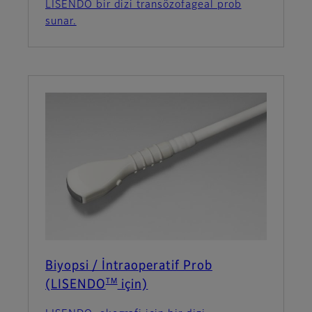
LISENDO bir dizi transözofageal prob
sunar.
Biyopsi / İntraoperatif Prob
TM
(LISENDO
için)