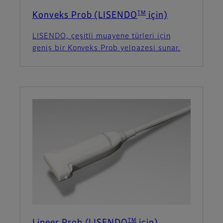
TM
Konveks Prob (LISENDO
için)
LISENDO, çeşitli muayene türleri için
geniş bir Konveks Prob yelpazesi sunar.
TM