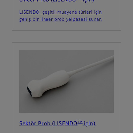
Lineer Prob (LISENDO
için)
LISENDO, çeşitli muayene türleri için
geniş bir lineer prob yelpazesi sunar.
TM
Sektör Prob (LISENDO
için)