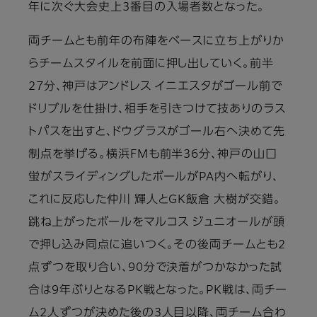
年に次ぐ大会史上3番目の入場者数となった。
両チームとも前年の布陣をベースに立ち上がりか
らチームスタイルを前面に押し出していく。前半
27分、神戸はアンドレス イニエスタがゴール前で
ドリブルを仕掛け、相手を引きつけて技ありのラス
トパスを出すと、ドウグラスがゴール右へ決めて先
制点を挙げる。横浜FMも前半36分、神戸の山口
蛍がスライディングしたボールがPA内へ転がり、
これに反応した仲川 輝人とGK飯倉 大樹が交錯。
跳ね上がったボールをマルコス ジュニオールが頭
で押し込み同点に追いつく。その後両チームとも2
点ずつを取り合い、90分で決着がつかなかった試
合は9年ぶりとなるPK戦となった。PK戦は、両チー
ム2人ずつが決めた後の3人目以降、両チーム合わ