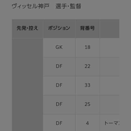
ヴィッセル神戸 選手・監督
先発・控え
ポジション
背番号
GK
18
飯倉
DF
22
西
DF
33
ダン
DF
25
大﨑
DF
4
トーマス 