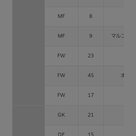
MF
8
喜田
MF
9
マルコス 
FW
23
仲川
FW
45
オナイ
FW
17
エ
GK
21
梶川
DF
15
伊藤