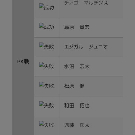
チアゴ マルチンス
扇原 貴宏
エジガル ジュニオ
PK戦
水沼 宏太
松原 健
和田 拓也
遠藤 渓太