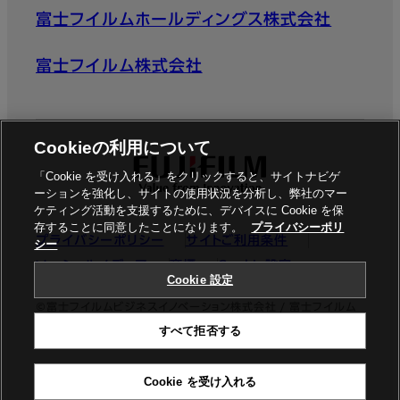
富士フイルムホールディングス株式会社
富士フイルム株式会社
Cookieの利用について
「Cookie を受け入れる」をクリックすると、サイトナビゲ
ーションを強化し、サイトの使用状況を分析し、弊社のマー
ケティング活動を支援するために、デバイスに Cookie を保
存することに同意したことになります。
プライバシーポリ
プライバシーポリシー
サイトご利用条件
シー
ソーシャルメディア
商標
Cookie設定
Cookie 設定
©富士フイルムビジネスイノベーション株式会社 / 富士フイルム
すべて拒否する
ビジネスイノベーションジャパン株式会社
Cookie を受け入れる