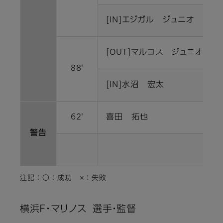
[IN]エジガル ジュニオ
[OUT]マルコス ジュニオール
88'
[IN]水沼 宏太
62'
喜田 拓也
警告
注記 ： 〇 ： 成功 × ： 失敗
横浜Ｆ・マリノス 選手・監督