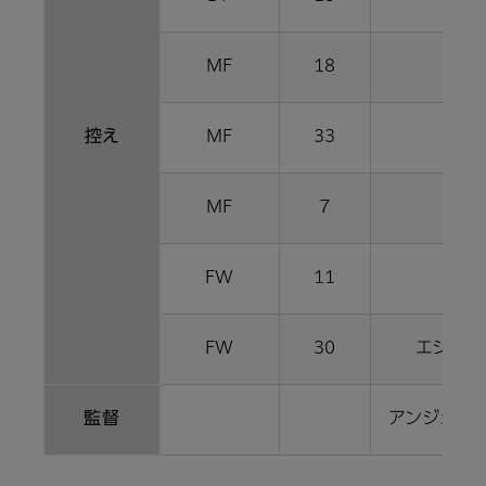
MF
18
水沼
控え
MF
33
和田
MF
7
大津
FW
11
遠藤
FW
30
エジガル
監督
アンジェ 