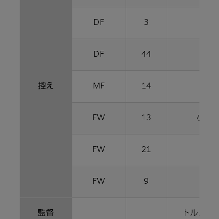
DF
3
渡部
DF
44
藤
控え
MF
14
安井
FW
13
小川
FW
21
田中
FW
9
藤本
監督
トルステ