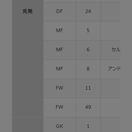
先発
DF
24
酒井
MF
5
山
MF
6
セルジ 
MF
8
アンドレス
FW
11
古橋
FW
49
ドウ
GK
1
前川