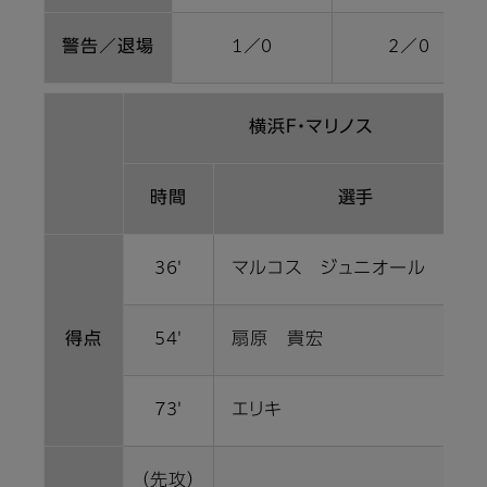
警告／退場
1／0
2／0
横浜Ｆ・マリノス
時間
選手
36'
マルコス ジュニオール
得点
54'
扇原 貴宏
73'
エリキ
（先攻）