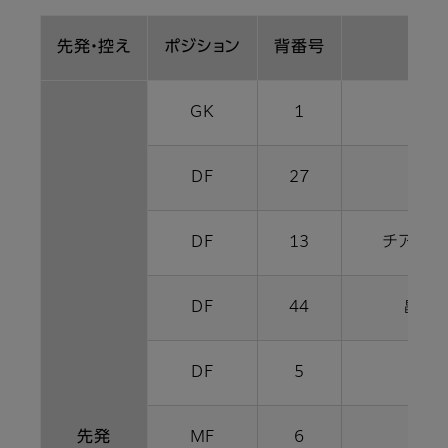
先発・控え
ポジション
背番号
GK
1
朴
DF
27
松
DF
13
チアゴ 
DF
44
畠中
DF
5
ティ
先発
MF
6
扇原