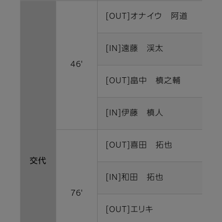
[OUT]オナイウ 阿道
[IN]遠藤 渓太
46'
[OUT]畠中 槙之輔
[IN]伊藤 槙人
[OUT]喜田 拓也
交代
[IN]和田 拓也
76'
[OUT]エリキ