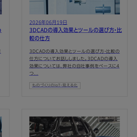
2026年06月19日
め
3DCADの導入効果とツールの選び方・比
較の仕方
保
3DCADの導入効果とツールの選び方・比較の
仕方についてお話ししました。3DCADの導入
効果については、弊社の自社事例をベースに４
つ...
ものづくりのIoT・見える化