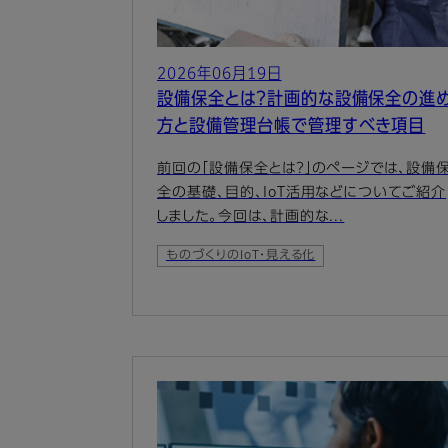
2026年06月19日
設備保全とは？計画的な設備保全の進
方と設備管理台帳で管理すべき項目
前回の「設備保全とは？」のページでは、設備
全の基礎、目的、IoT活用などについてご紹介
しました。今回は、計画的な...
ものづくりのIoT・見える化