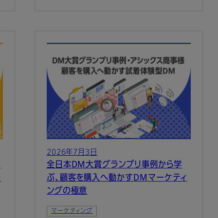
2026年7月3日
を
全日本DM大賞グランプリ事例から学
の
ぶ、顧客を購入へ動かすDMマーケティ
ングの極意
マーケティング