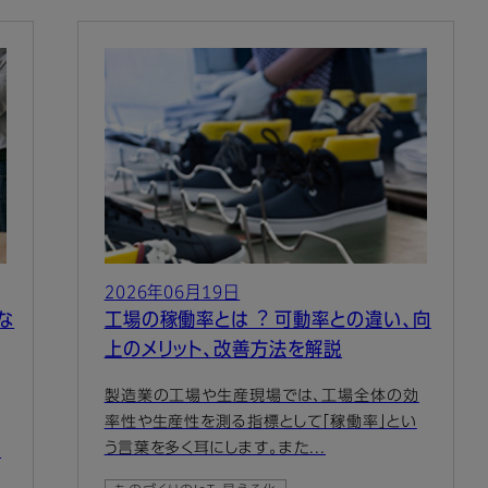
2026年06月19日
な
工場の稼働率とは︖ 可動率との違い、向
上のメリット、改善方法を解説
製造業の工場や生産現場では、工場全体の効
率性や生産性を測る指標として「稼働率」とい
う言葉を多く耳にします。また...
・