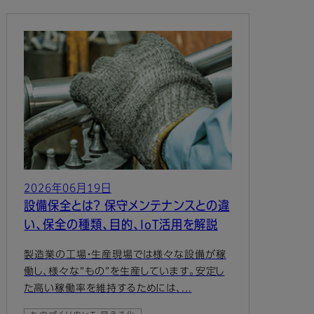
2026年06月19日
設備保全とは？ 保守メンテナンスとの違
い、保全の種類、目的、IoT活用を解説
製造業の工場・生産現場では様々な設備が稼
働し、様々な”もの”を生産しています。安定し
た高い稼働率を維持するためには、...