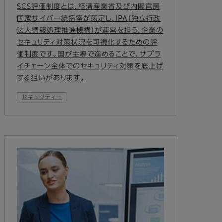
SCS評価制度とは、経済産業省及び内閣官房
国家サイバー統括室が策定し、IPA（独立行政
法人情報処理推進機構）が運営を担う、企業の
セキュリティ対策状況を可視化するための評
価制度です。国が主導で進めることで、サプラ
イチェーン全体でのセキュリティ対策を底上げ
する狙いがあります。
セキュリティー