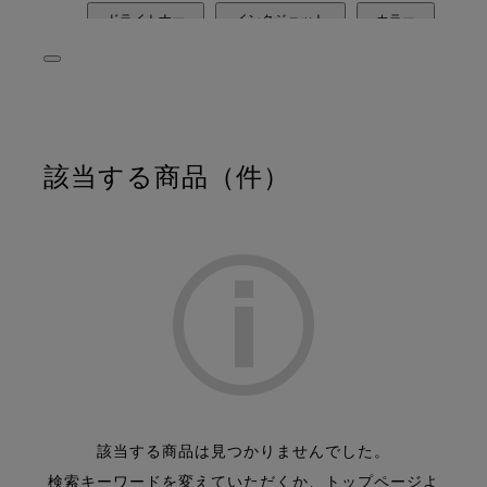
ドライトナー
インクジェット
カラー
モノクロ
特殊トナー
パッケージ
軟包装
ワークフロー
カラーマネジメント
新聞
該当する商品（
件）
基幹業務出力
フレキソ
プリプレス
プレス
ポストプレス
該当する商品は見つかりませんでした。
検索キーワードを変えていただくか、トップページよ