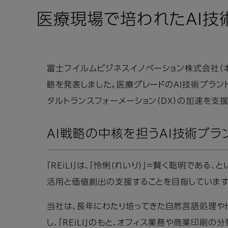
医療現場で培われたAI技術
富士フイルムビジネスイノベーション株式会社（本
略を発表しました。医療グレードのAI技術ブランド
タルトランスフォーメーション（DX）の加速を支
AI戦略の中核を担うAI技術ブランド
「REiLI」は、「怜悧（れいり）」＝賢く聡明であ
活用と価値創出の支援することを目指しています
当社は、長年にわたり培ってきた自然言語処理や
し、「REiLI」のもと、オフィス業務や商業印刷