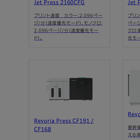
Jet Press 2160CFG
Jet 
プリント速度 カラー：2,096ペー
プリン
ジ/分（速度優先モード）、モノクロ：
ページ
2,096ページ/分（速度優先モー
クロ：
ド）。
先モー
Revo
Revoria Press CF191 /
基幹
CF168
える