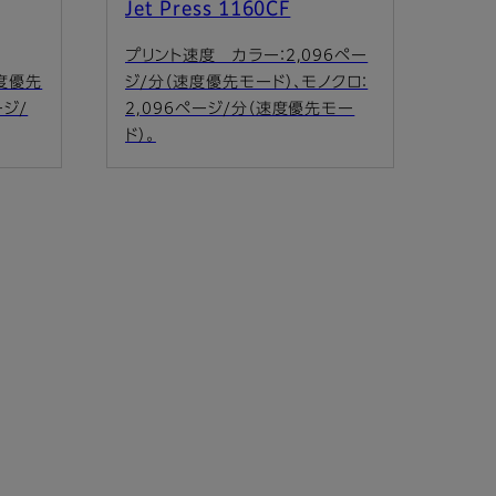
Jet Press 1160CF
プリント速度 カラー：2,096ペー
速度優先
ジ/分（速度優先モード）、モノクロ：
ージ/
2,096ページ/分（速度優先モー
ド）。