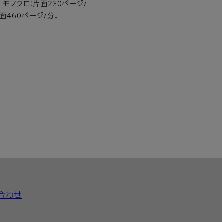
モノクロ：片面230ページ/
面460ページ/分。
合わせ