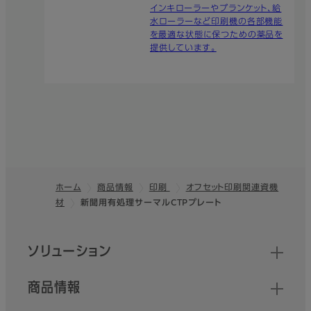
インキローラーやブランケット、給
水ローラーなど印刷機の各部機能
を最適な状態に保つための薬品を
提供しています。
ホーム
商品情報
印刷
オフセット印刷関連資機
材
新聞用有処理サーマルCTPプレート
フッター
クイックリンク
ソリューション
商品情報