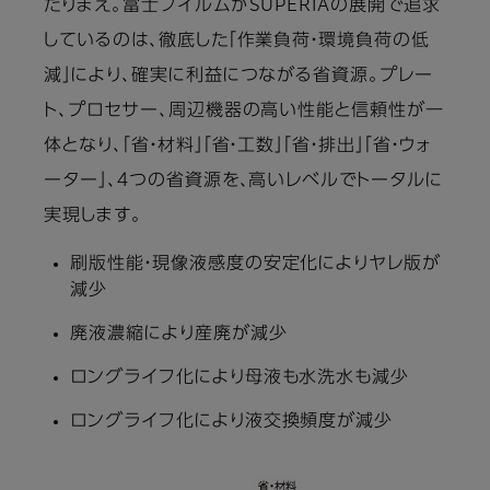
たりまえ。富士フイルムがSUPERIAの展開で追求
しているのは、徹底した「作業負荷・環境負荷の低
減」により、確実に利益につながる省資源。プレー
ト、プロセサー、周辺機器の高い性能と信頼性が一
体となり、「省・材料」「省・工数」「省・排出」「省・ウォ
ーター」、４つの省資源を、高いレベルでトータルに
実現します。
刷版性能・現像液感度の安定化によりヤレ版が
減少
廃液濃縮により産廃が減少
ロングライフ化により母液も水洗水も減少
ロングライフ化により液交換頻度が減少