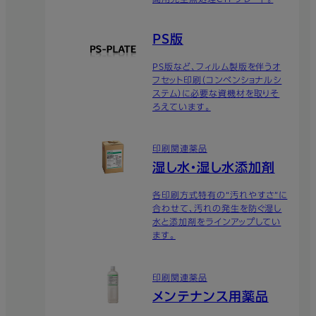
聞用完全無処理CTPプレート。
PS版
PS版など、フィルム製版を伴うオ
フセット印刷（コンベンショナルシ
ステム）に必要な資機材を取りそ
ろえています。
印刷関連薬品
湿し水・湿し水添加剤
各印刷方式特有の“汚れやすさ”に
合わせて、汚れの発生を防ぐ湿し
水と添加剤をラインアップしてい
ます。
印刷関連薬品
メンテナンス用薬品