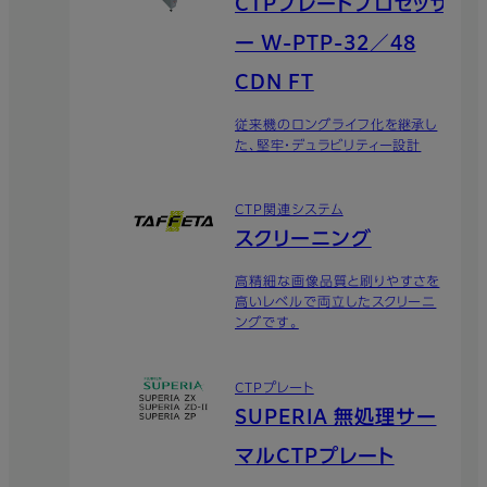
CTPプレートプロセッサ
ー W-PTP-32／48
CDN FT
従来機のロングライフ化を継承し
た、堅牢・デュラビリティー設計
CTP関連システム
スクリーニング
高精細な画像品質と刷りやすさを
高いレベルで両立したスクリーニ
ングです。
CTPプレート
SUPERIA 無処理サー
マルCTPプレート