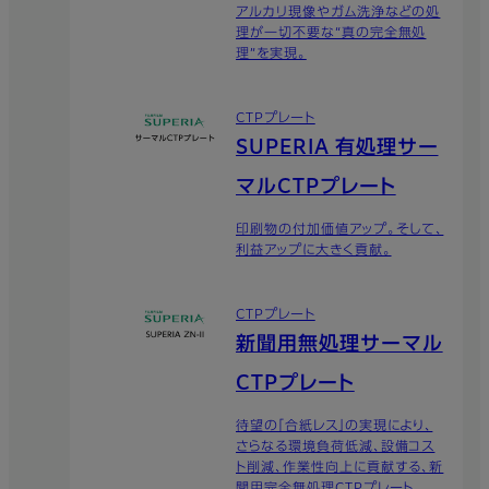
アルカリ現像やガム洗浄などの処
理が一切不要な“真の完全無処
理”を実現。
CTPプレート
SUPERIA 有処理サー
マルCTPプレート
印刷物の付加価値アップ。そして、
利益アップに大きく貢献。
CTPプレート
新聞用無処理サーマル
CTPプレート
待望の「合紙レス」の実現により、
さらなる環境負荷低減、設備コス
ト削減、作業性向上に貢献する、新