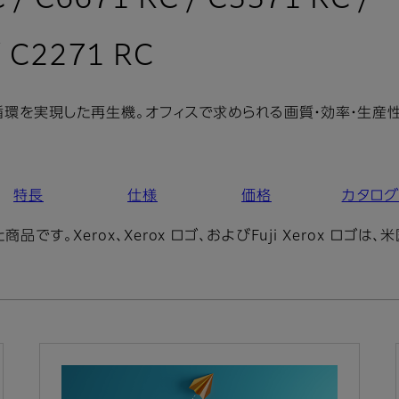
 / C6671 RC / C5571 RC /
: 概要
/ C2271 RC
循環を実現した再生機。オフィスで求められる画質・効率・生産性
特長
仕様
価格
カタロ
す。Xerox、Xerox ロゴ、およびFuji Xerox ロ