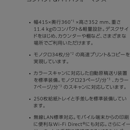
*1
幅415×奥行360
×高さ352 mm、重さ
11.4 kgのコンパクト＆軽量設計。デスクサイ
ドをはじめ、カウンターや棚など、さまざまな
場所でご利用いただけます。
*2
モノクロ34枚/分
の高速プリント＆コピー
実現しています。
カラースキャンに対応した自動原稿送り装置
*3
を標準装備。モノクロ23ページ/分
、カラー
*3
7ページ/分
のスキャンに対応しています。
250枚給紙トレイと手差しを標準装備してい
ます。
無線LAN標準対応。モバイル端末からの印刷
に便利なWi-Fi Direct®にも対応。さらにイ