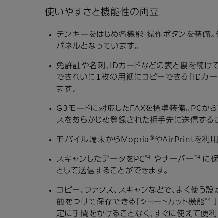
使いやすさと機能性の両立
テンキーをはじめ各機能・操作ボタンを装備
パネルとなっています。
免許証や名刺、IDカードなどの表と裏を続け
できれいに1枚の用紙にコピーできる「IDカ
ます。
G3モードに対応したFAXを標準装備。PCか
スをあらかじめ登録された相手先に送信する
モバイル端末からMopria®やAirPrintを
*4
*4
スキャンしたデータをPC
やサーバー
に保
として送信することができます。
コピー、ファクス、スキャンなどで、よく使う設
*4
前をつけて保存できる「ショートカット機能
定に手間をかけることなく、すぐに使えて便利