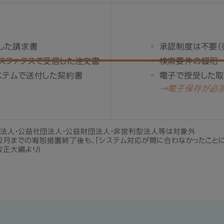
した請求書
承認制度は不要（
スファクスで受信した注文書
検索要件の緩和
ステムで送付した契約書
電子で授受した
→電子保存が必
法人・公益社団法人・公益財団法人・非営利型法人等は対象外
年12月までの宥恕措置終了後も、「システム対応が間に合わなかったこ
改正大綱より）