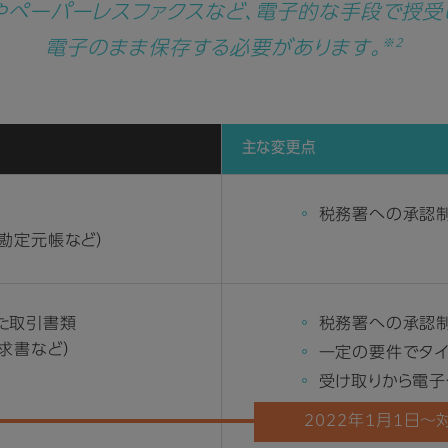
やペーパーレスファクスなど、電子的な手段で授受
※2
電子のまま保存する必要があります。
主な変更点
税務署への承認
総勘定元帳など）
た取引書類
税務署への承認
求書など）
一定の要件でタ
受け取りから電
定期検査なしで
2022年1月1日～