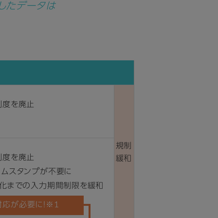
したデータは
制度を廃止
規制
制度を廃止
緩和
イムスタンプが不要に
子化までの入力期間制限を緩和
紙廃棄可能に
対応が必要に！※1