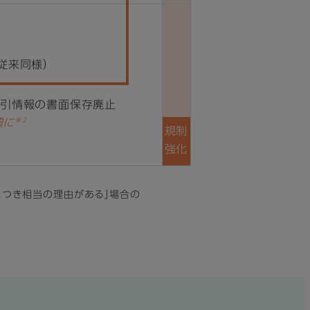
従来同様）
取引情報の書面保存廃止
※2
須に
規制
強化
とにつき相当の理由がある」場合の