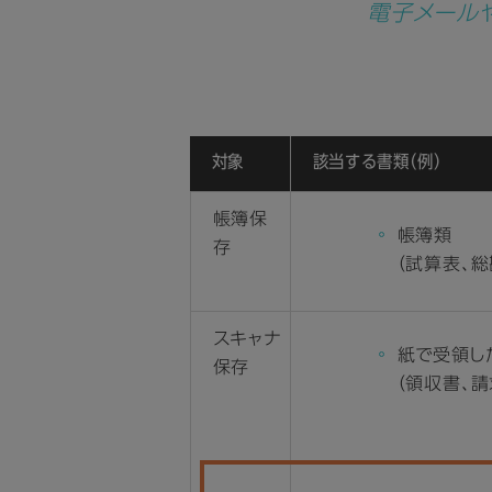
電子メール
対象
該当する書類（例）
帳簿保
帳簿類
存
（試算表、
スキャナ
紙で受領し
保存
（領収書、請