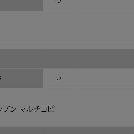
〇
S
〇
レブン マルチコピー