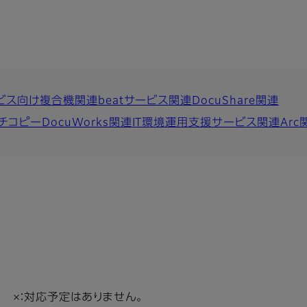
ビス向け複合機関連
beatサービス関連
DocuShare関連
ルチコピー
DocuWorks関連
IT環境運用支援サービス関連
Arc
×：対応予定はありません。