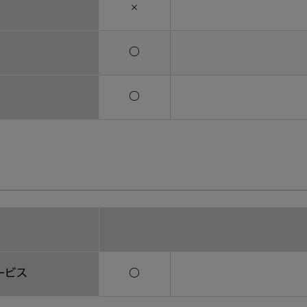
)
×
t
〇
〇
ービス
〇