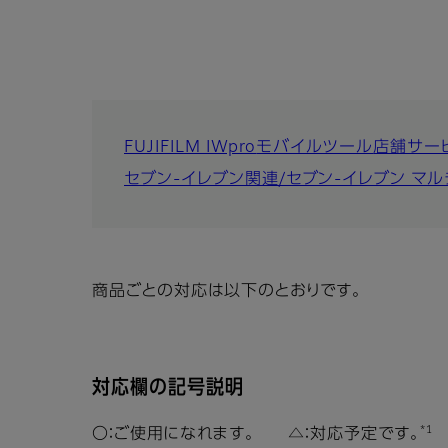
FUJIFILM IWpro
モバイルツール
店舗サー
セブン-イレブン関連/セブン-イレブン マ
商品ごとの対応は以下のとおりです。
対応欄の記号説明
*1
〇：ご使用になれます。 △：対応予定です。