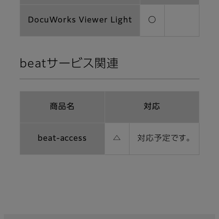
DocuWorks Viewer Light
〇
beatサービス関連
商品名
対応
beat-access
△
対応予定です。