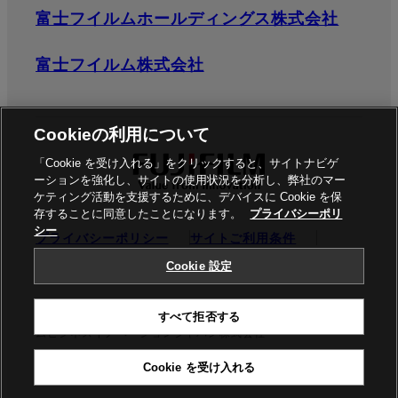
富士フイルムホールディングス株式会社
富士フイルム株式会社
Cookieの利用について
「Cookie を受け入れる」をクリックすると、サイトナビゲ
ーションを強化し、サイトの使用状況を分析し、弊社のマー
ケティング活動を支援するために、デバイスに Cookie を保
存することに同意したことになります。
プライバシーポリ
シー
プライバシーポリシー
サイトご利用条件
ソーシャルメディア
商標
Cookie設定
Cookie 設定
©富士フイルムビジネスイノベーション株式会社 / 富士フイル
すべて拒否する
ムビジネスイノベーションジャパン株式会社
Cookie を受け入れる