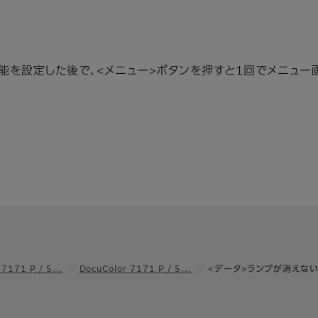
機能を設定した後で、<メニュー>ボタンを押すと1回でメニュー
 7171 P / 5…
DocuColor 7171 P / 5…
<データ>ランプが消えな