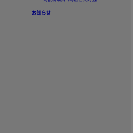
間接材購買 （再販仕入商品）
お知らせ