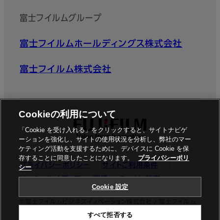
富士フイルムグループ
富士フイルムホールディングス株式会社
富士フイルム株式会社
Cookieの利用について
「Cookie を受け入れる」をクリックすると、サイトナビゲ
ーションを強化し、サイトの使用状況を分析し、弊社のマー
ケティング活動を支援するために、デバイスに Cookie を保
存することに同意したことになります。
プライバシーポリ
プライバシーポリシー
サイトご利用条件
シー
ソーシャルメディア
商標
Cookie設定
Cookie 設定
©富士フイルムビジネスイノベーション株式会社 / 富士フイルム
すべて拒否する
ビジネスイノベーションジャパン株式会社