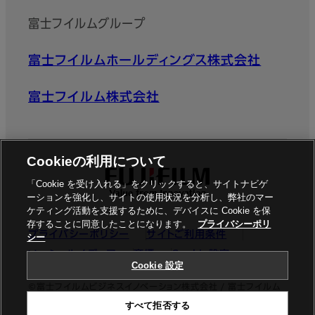
富士フイルムグループ
富士フイルムホールディングス株式会社
富士フイルム株式会社
Cookieの利用について
「Cookie を受け入れる」をクリックすると、サイトナビゲ
ーションを強化し、サイトの使用状況を分析し、弊社のマー
ケティング活動を支援するために、デバイスに Cookie を保
存することに同意したことになります。
プライバシーポリ
プライバシーポリシー
サイトご利用条件
シー
ソーシャルメディア
商標
Cookie設定
Cookie 設定
©富士フイルムビジネスイノベーション株式会社 / 富士フイルム
すべて拒否する
ビジネスイノベーションジャパン株式会社