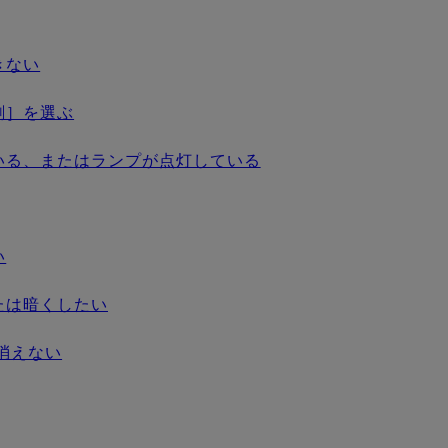
きない
刷］を選ぶ
いる、またはランプが点灯している
い
たは暗くしたい
消えない