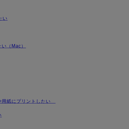
たい
い（Mac）
や用紙にプリントしたい
い