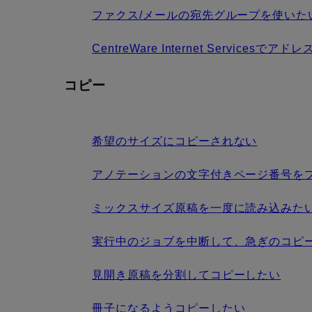
ファクス/メールの宛先グループを使いた
CentreWare Internet Services
コピー
希望のサイズにコピーされない
アノテーションの文字付きページ番号を
ミックスサイズ原稿を一度に読み込みた
実行中のジョブを中断して、急ぎのコピ
見開き原稿を分割してコピーしたい
冊子になるようコピーしたい