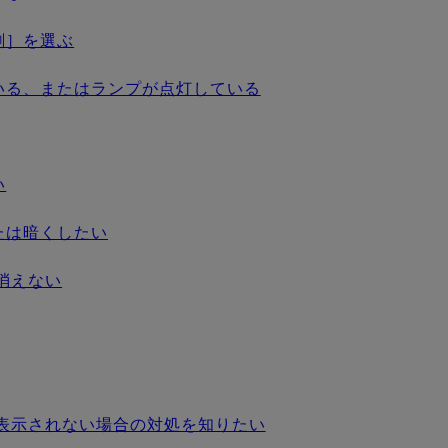
刷］を選ぶ
いる、またはランプが点灯している
い
たは暗くしたい
消えない
表示されない場合の対処を知りたい