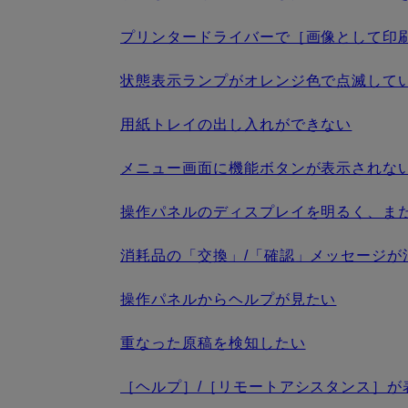
プリンタードライバーで［画像として印
状態表示ランプがオレンジ色で点滅して
用紙トレイの出し入れができない
メニュー画面に機能ボタンが表示されな
操作パネルのディスプレイを明るく、ま
消耗品の「交換」/「確認」メッセージが
操作パネルからヘルプが見たい
重なった原稿を検知したい
［ヘルプ］/［リモートアシスタンス］が