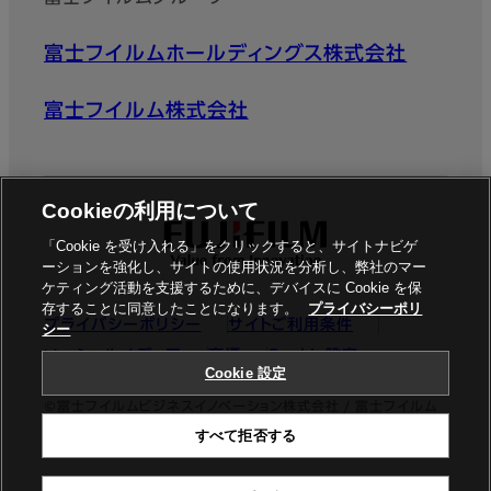
富士フイルムホールディングス株式会社
富士フイルム株式会社
Cookieの利用について
「Cookie を受け入れる」をクリックすると、サイトナビゲ
ーションを強化し、サイトの使用状況を分析し、弊社のマー
ケティング活動を支援するために、デバイスに Cookie を保
存することに同意したことになります。
プライバシーポリ
プライバシーポリシー
サイトご利用条件
シー
ソーシャルメディア
商標
Cookie設定
Cookie 設定
©富士フイルムビジネスイノベーション株式会社 / 富士フイルム
すべて拒否する
ビジネスイノベーションジャパン株式会社