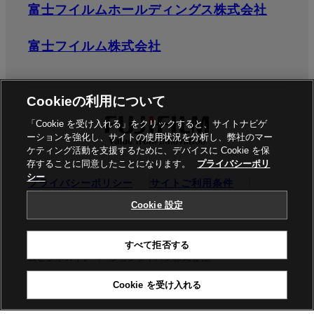
富士フイルムホールディングス株式会社
富士フイルム株式会社
Cookieの利用について
「Cookie を受け入れる」をクリックすると、サイトナビゲ
ーションを強化し、サイトの使用状況を分析し、弊社のマー
ケティング活動を支援するために、デバイスに Cookie を保
存することに同意したことになります。
プライバシーポリ
シー
プライバシーポリシー
サイトご利用条件
ソーシャルメディア
商標
Cookie設定
Cookie 設定
©富士フイルムビジネスイノベーション株式会社 / 富士フイル
すべて拒否する
ムビジネスイノベーションジャパン株式会社
Cookie を受け入れる