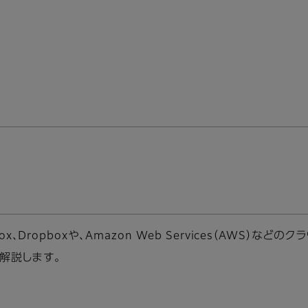
ive、box、Dropboxや、Amazon Web Services（A
解説します。