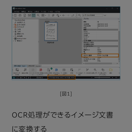
[図1]
OCR処理ができるイメージ文書
に変換する