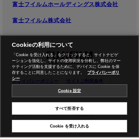
富士フイルムホールディングス株式会社
富士フイルム株式会社
Cookieの利用について
「Cookie を受け入れる」をクリックすると、サイトナビゲ
ーションを強化し、サイトの使用状況を分析し、弊社のマー
ケティング活動を支援するために、デバイスに Cookie を保
存することに同意したことになります。
プライバシーポリ
シー
プライバシーポリシー
サイトご利用条件
ソーシャルメディア
商標
Cookie設定
Cookie 設定
©富士フイルムビジネスイノベーション株式会社 / 富士フイル
すべて拒否する
ムビジネスイノベーションジャパン株式会社
Cookie を受け入れる