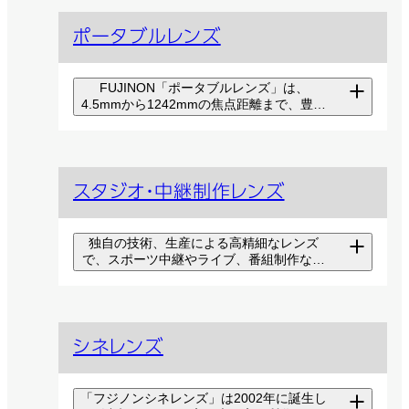
ポータブルレンズ
FUJINON「ポータブルレンズ」は、
4.5mmから1242mmの焦点距離まで、豊富
なラインアップを揃えています。確かな描
画性能で映像制作クリエーターのニーズを
満たすように設計されています。
4K ポータブルレンズ
スタジオ・中継制作レンズ
最先端の映像表現の領域で長年
培ってきた光学技術や精密加工・
組立技術を活かし、4K映像制作を
独自の技術、生産による高精細なレンズ
サポート。
で、スポーツ中継やライブ、番組制作など
多彩なコンテンツ制作に威力を発揮しま
す。
2/3” HA シリーズ
4K スタジオ中継制作レ
富士フイルムが誇る光学設計・光
シネレンズ
ンズ
学技術を余すことなく投入し、高
画質且つ高機能の最上位HDレン
ますます拡大する4K放送の映像
ズ。
「フジノンシネレンズ」は2002年に誕生し
制作に対応した、箱型タイプの放