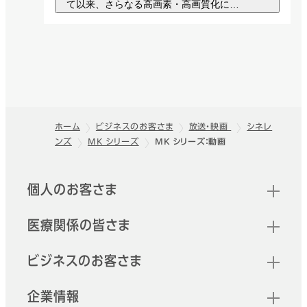
て以来、さらなる高画素・高画質化に伴
送用レンズ。
い、ワンランク上の光学性能を持ったレン
ポータブルレンズ アク
ズニーズにこたえるための技術を充実させ
ています。フジノンシネレンズにより、撮
スタジオ中継制作レン
Premista シリーズ
セサリー
影者はより人々の感情を表現することがで
き、新しい映像の世界を創造する可能性を
ズ アクセサリー
探ることができます。
圧倒的な解像力と豊かな表現力を
TVレンズ、シネレンズのための機
実現する、ラージフォーマットセン
能拡張アクセサリー。
スタジオ・中継制作用レンズに使
サー対応のシネマカメラ用ズーム
用する、レンズ操作系アクセサリ
レンズ。
ー。
ホーム
ビジネスのお客さま
放送・映画
シネレ
ンズ
MK シリーズ
MK シリーズ：動画
フッター
ZK Cabrio シリーズ
高倍率ズームモデルをラインアッ
クイックリンク
個人のお客さま
プしたライトウェイトモデルの「ZK
シリーズ」。
医療関係の皆さま
XK Cabrio シリーズ
ビジネスのお客さま
4K光学性能を持ち、20mmから
120mmの幅広い焦点距離をカバ
企業情報
ー。