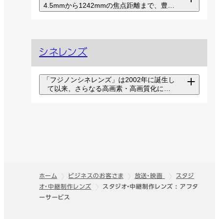
4.5mmから1242mmの焦点距離まで、豊富
なラインアップを揃えています。確かな描
画性能で映像制作クリエーターのニーズを
満たすように設計されています。
4K ポータブルレンズ
シネレンズ
最先端の映像表現の領域で長年
培ってきた光学技術や精密加工・
組立技術を活かし、4K映像制作を
「フジノンシネレンズ」は2002年に誕生し
サポート。
て以来、さらなる高画素・高画質化に伴
い、ワンランク上の光学性能を持ったレン
ズニーズにこたえるための技術を充実させ
2/3” HA シリーズ
ています。フジノンシネレンズにより、撮
Premista シリーズ
影者はより人々の感情を表現することがで
き、新しい映像の世界を創造する可能性を
富士フイルムが誇る光学設計・光
探ることができます。
圧倒的な解像力と豊かな表現力を
学技術を余すことなく投入し、高
実現する、ラージフォーマットセン
画質且つ高機能の最上位HDレン
サー対応のシネマカメラ用ズーム
ズ。
レンズ。
ホーム
ビジネスのお客さま
放送・映画
スタジ
ポータブルレンズ アク
オ・中継制作レンズ
スタジオ・中継制作レンズ : アフタ
フッター
ZK Cabrio シリーズ
ーサービス
セサリー
高倍率ズームモデルをラインアッ