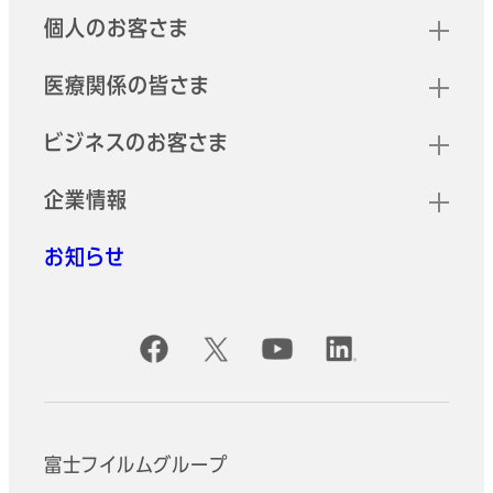
TVレンズ、シネレンズのための機
プしたライトウェイトモデルの「ZK
クイックリンク
個人のお客さま
能拡張アクセサリー。
シリーズ」。
医療関係の皆さま
XK Cabrio シリーズ
4K光学性能を持ち、20mmから
ビジネスのお客さま
120mmの幅広い焦点距離をカバ
ー。
企業情報
MK シリーズ
お知らせ
世界で認められる性能と品質を誇
るフジノンシネレンズの遺伝子を
継承した「MKシリーズ」。
公式SNSアカウント
富士フイルムグループ