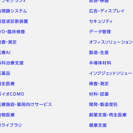
マンモグラフィ
放送・映画
内視鏡システム
広告・ディスプレイ
超音波診断装置
セキュリティ
IVD・臨床検査
データ管理
検査・測定
オフィスソリューション
医療AI
製造・生産
外科治療支援
半導体材料
医薬品
インクジェットソリュー
再生医療
検査・測定
バイオCDMO
材料・試薬
医療施設・薬局向けサービス
開発・製造受託
動物医療
創薬支援・再生医療
療ライブラリ
健康支援