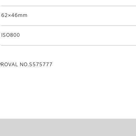
62×46mm
ISO800
PPROVAL NO.S575777