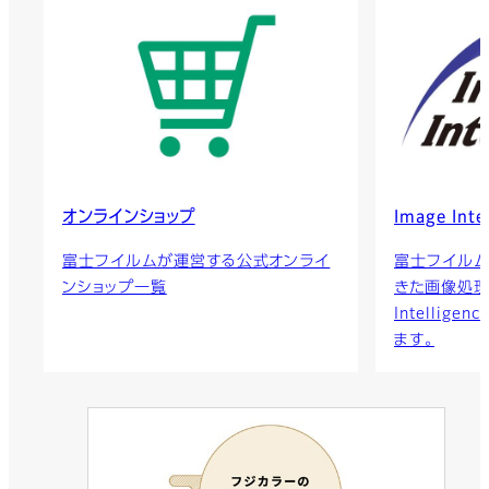
オンラインショップ
Image Inte
富士フイルムが運営する公式オンライ
富士フイルム
ンショップ一覧
きた画像処理技
Intellig
ます。