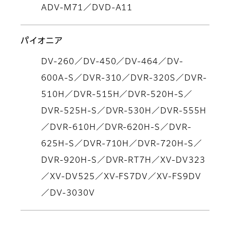
ADV-M71／DVD-A11
パイオニア
DV-260／DV-450／DV-464／DV-
600A-S／DVR-310／DVR-320S／DVR-
510H／DVR-515H／DVR-520H-S／
DVR-525H-S／DVR-530H／DVR-555H
／DVR-610H／DVR-620H-S／DVR-
625H-S／DVR-710H／DVR-720H-S／
DVR-920H-S／DVR-RT7H／XV-DV323
／XV-DV525／XV-FS7DV／XV-FS9DV
／DV-3030V