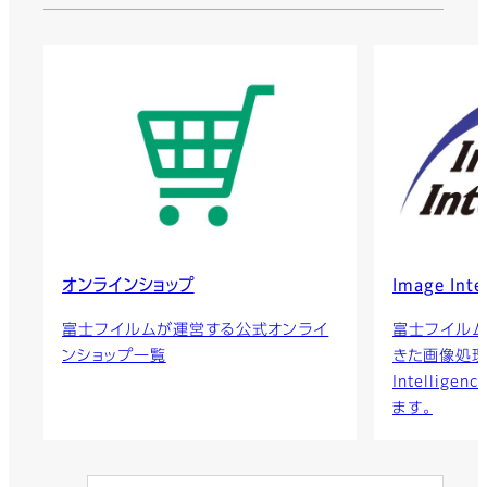
オンラインショップ
Image Inte
富士フイルムが運営する公式オンライ
富士フイルム
ンショップ一覧
きた画像処理技
Intellig
ます。