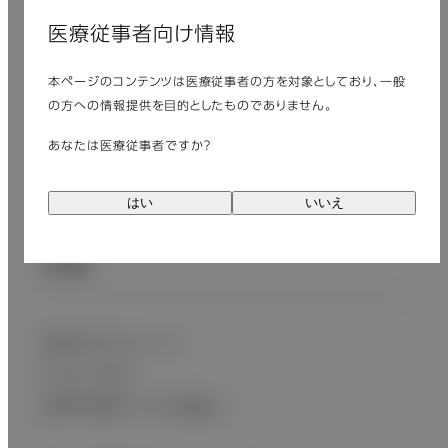
15分、うち3社目）
医療従事者向け情報
演者
本ページのコンテンツは医療従事者の方を対象としており、一般
の方への情報提供を目的としたものでありません。
動き補正技術 StillShotの実践と展望
柴田 英輝 先生（JA愛知厚生連 豊田厚生病
あなたは医療従事者ですか？
院）
はい
いいえ
会場
岐阜市文化センター
〒500-8842
岐阜市金町5丁目7番地2