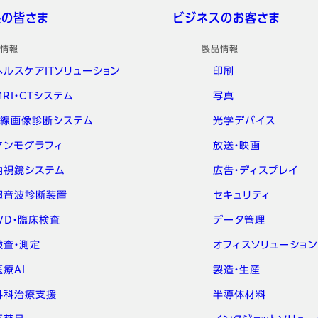
係の皆さま
ビジネスのお客さま
情報
製品情報
ヘルスケアITソリューション
印刷
MRI・CTシステム
写真
X線画像診断システム
光学デバイス
マンモグラフィ
放送・映画
内視鏡システム
広告・ディスプレイ
超音波診断装置
セキュリティ
IVD・臨床検査
データ管理
検査・測定
オフィスソリューション
医療AI
製造・生産
外科治療支援
半導体材料