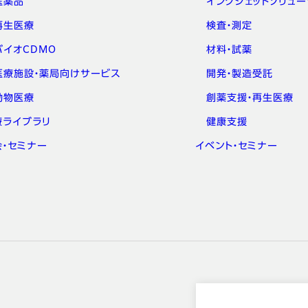
医薬品
インクジェットソリュー
再生医療
検査・測定
バイオCDMO
材料・試薬
医療施設・薬局向けサービス
開発・製造受託
動物医療
創薬支援・再生医療
療ライブラリ
健康支援
会・セミナー
イベント・セミナー