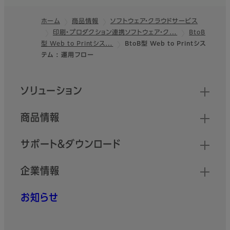
日々の印刷管理業務を支えるあな
たのAIパートナー
ホーム
商品情報
ソフトウェア・クラウドサービス
印刷・プロダクション連携ソフトウェア・ク…
BtoB
フッター
FUJIFILM
型 Web to Printシス…
BtoB型 Web to Printシス
テム : 運用フロー
WORKFLOW XMF
「Adobe PDF Print Engine」を
クイックリンク
採用した次世代ハイブリッドワー
ソリューション
クフローシステム。システム内にジ
ョブ管理やCMS、面付けエンジン
商品情報
などを統合し、デジタル印刷機と
オフセット印刷機の効率的な一元
管理が実現します。
サポート＆ダウンロード
Revoria One
企業情報
Production Cockpit
お知らせ
印刷の全工程を1か所で管理可能
な、統合型ワークフローシステムを
実現するソフトウェア。「オープン