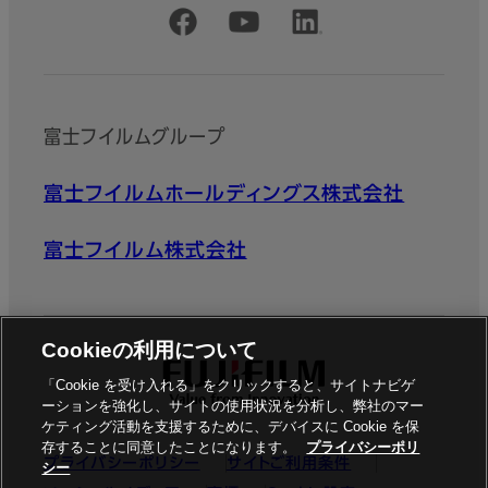
化」「全工程の自動化」「見える化」
公式SNSアカウント
により、生産性向上と業務改善を
図ります。
Revoria XMF
富士フイルムグループ
PressReady
富士フイルムホールディングス株式会社
デジタル印刷のデータ入稿からプ
リプレス・印刷・プリンターまでを
一括管理するソフトウェア。ワーク
富士フイルム株式会社
フローの自動化処理により、デジ
タル印刷業務を力強くサポートし
ます。
Cookieの利用について
Revoria One Remote
「Cookie を受け入れる」をクリックすると、サイトナビゲ
Color Management®
ーションを強化し、サイトの使用状況を分析し、弊社のマー
ケティング活動を支援するために、デバイスに Cookie を保
Service
存することに同意したことになります。
プライバシーポリ
プライバシーポリシー
サイトご利用条件
シー
アプリケーションソフトウェアと、