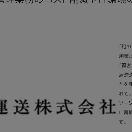
り管理業務のコスト削減やIT環
「和
創業
「顧
居運
かを
れて
ソーシ
IT
す。