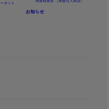
間接材購買 （再販仕入商品）
ポーネント
お知らせ
覧