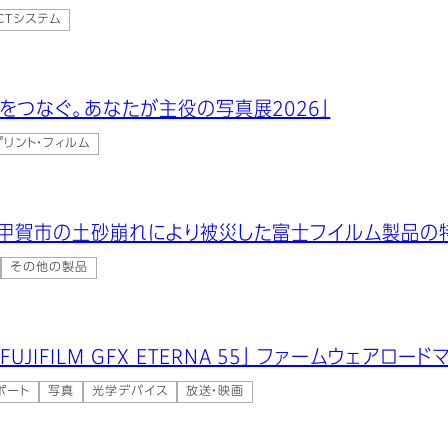
・CTシステム
”想いをつなぐ。あなたが主役の写真展2026」
リント・フィルム
賀県甲賀市の土砂崩れにより被災した富士フイルム製品
その他の製品
UJIFILM GFX ETERNA 55」 ファームウェアロー
ポート
写真
光学デバイス
放送・映画