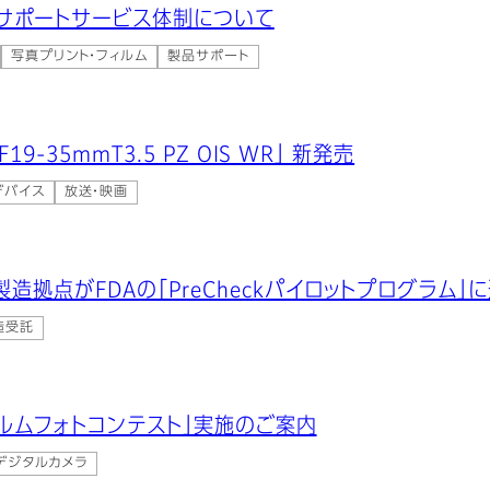
サポートサービス体制について
写真プリント・フィルム
製品サポート
9-35mmT3.5 PZ OIS WR」 新発売
デバイス
放送・映画
造拠点がFDAの「PreCheckパイロットプログラム」
造受託
イルムフォトコンテスト」実施のご案内
デジタルカメラ