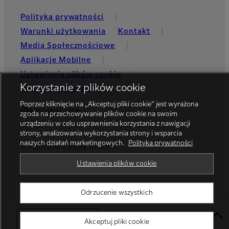
Polityka prywatności
Warunki użytkowania
Kontakt
Media Społecznościowe
Aplikacje Mobilne
Ustawienia plików cookie
Korzystanie z plików cookie
Informacje wydawcy
Poprzez kliknięcie na „Akceptuj pliki cookie” jest wyrażona
Global site
zgoda na przechowywanie plików cookie na swoim
urządzeniu w celu usprawnienia korzystania z nawigacji
strony, analizowania wykorzystania strony i wsparcia
naszych działań marketingowych.
Polityka prywatności
© FUJIFILM Europe GmbH
Ustawienia plików cookie
Odrzucenie wszystkich
Select Your Location
Akceptuj pliki cookie