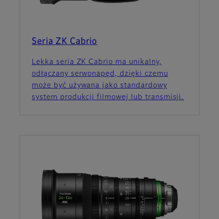
Seria ZK Cabrio
Lekka seria ZK Cabrio ma unikalny,
odłączany serwonapęd, dzięki czemu
może być używana jako standardowy
system produkcji filmowej lub transmisji.