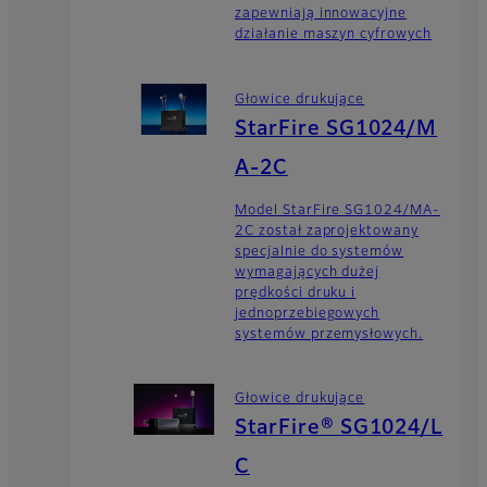
zapewniają innowacyjne
działanie maszyn cyfrowych
Głowice drukujące
StarFire SG1024/M
A-2C
Model StarFire SG1024/MA-
2C został zaprojektowany
specjalnie do systemów
wymagających dużej
prędkości druku i
jednoprzebiegowych
systemów przemysłowych.
Głowice drukujące
StarFire® SG1024/L
C