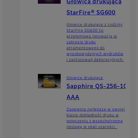
Głowica drukująca
StarFire® SG600
Głowice drukujące z rodziny
StarFire SG600 to
przełomowa innowacja w
zakresie druku
atramentowego do
wysokowydajnych wydruków
i zastosowań dekoracyjnych.
Głowice drukujące
Sapphire QS-256-10
AAA
Zapewnia najlepszą w swojej
klasie dokładność druku w
połączeniu z wszechstronną
obsługą w skali szarości.