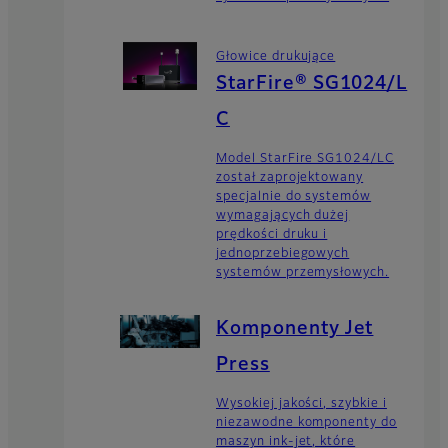
Głowice drukujące
StarFire® SG1024/L
C
Model StarFire SG1024/LC
został zaprojektowany
specjalnie do systemów
wymagających dużej
prędkości druku i
jednoprzebiegowych
systemów przemysłowych.
Komponenty Jet
Press
Wysokiej jakości, szybkie i
niezawodne komponenty do
maszyn ink-jet, które