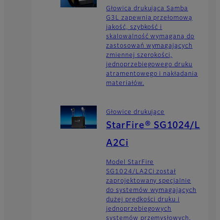
Głowica drukująca Samba
G3L zapewnia przełomową
jakość, szybkość i
skalowalność wymaganą do
zastosowań wymagających
zmiennej szerokości,
jednoprzebiegowego druku
atramentowego i nakładania
materiałów.
Głowice drukujące
StarFire® SG1024/L
A2Ci
Model StarFire
SG1024/LA2Ci został
zaprojektowany specjalnie
do systemów wymagających
dużej prędkości druku i
jednoprzebiegowych
systemów przemysłowych.