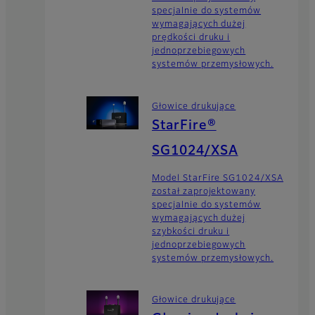
specjalnie do systemów
wymagających dużej
prędkości druku i
jednoprzebiegowych
systemów przemysłowych.
Głowice drukujące
StarFire®
SG1024/XSA
Model StarFire SG1024/XSA
został zaprojektowany
specjalnie do systemów
wymagających dużej
szybkości druku i
jednoprzebiegowych
systemów przemysłowych.
Głowice drukujące