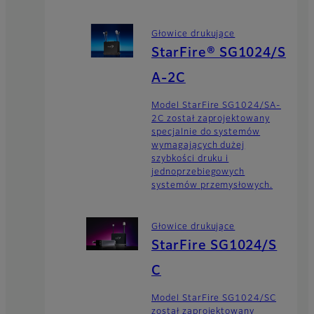
Głowice drukujące
StarFire® SG1024/S
A-2C
Model StarFire SG1024/SA-
2C został zaprojektowany
specjalnie do systemów
wymagających dużej
szybkości druku i
jednoprzebiegowych
systemów przemysłowych.
Głowice drukujące
StarFire SG1024/S
C
Model StarFire SG1024/SC
został zaprojektowany