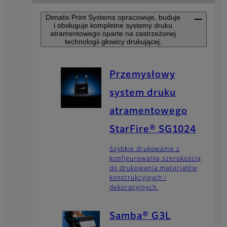
Dimatix Print Systems opracowuje, buduje
i obsługuje kompletne systemy druku
atramentowego oparte na zastrzeżonej
technologii głowicy drukującej.
Przemysłowy
system druku
atramentowego
StarFire® SG1024
Szybkie drukowanie z
konfigurowalną szerokością
do drukowania materiałów
konstrukcyjnych i
dekoracyjnych.
Samba® G3L