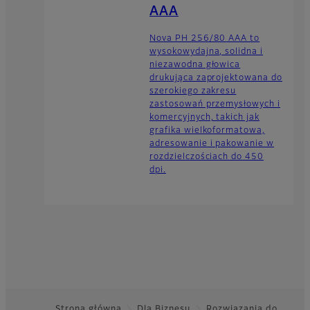
AAA
Nova PH 256/80 AAA to
wysokowydajna, solidna i
niezawodna głowica
drukująca zaprojektowana do
szerokiego zakresu
zastosowań przemysłowych i
komercyjnych, takich jak
grafika wielkoformatowa,
adresowanie i pakowanie w
rozdzielczościach do 450
dpi.
Strona główna
Dla Biznesu
Rozwiązania do