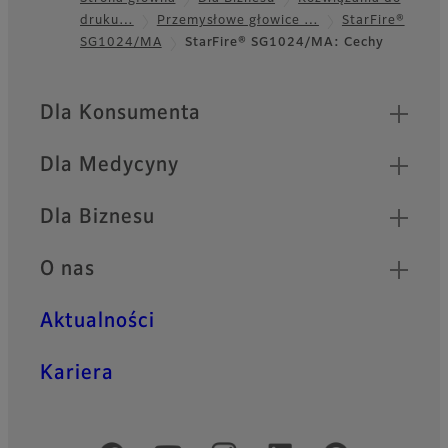
druku…
Przemysłowe głowice …
StarFire®
Footer
SG1024/MA
StarFire® SG1024/MA: Cechy
Quick Links
Dla Konsumenta
Dla Medycyny
Dla Biznesu
O nas
Aktualności
Kariera