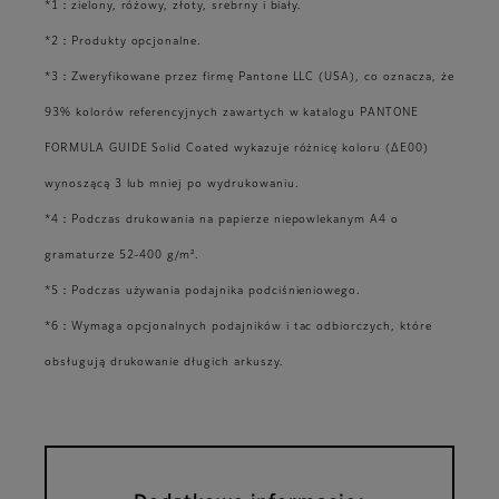
*1：zielony, różowy, złoty, srebrny i biały.
*2：Produkty opcjonalne.
*3：Zweryfikowane przez firmę Pantone LLC (USA), co oznacza, że
93% kolorów referencyjnych zawartych w katalogu PANTONE
FORMULA GUIDE Solid Coated wykazuje różnicę koloru (ΔE00)
wynoszącą 3 lub mniej po wydrukowaniu.
*4：Podczas drukowania na papierze niepowlekanym A4 o
gramaturze 52-400 g/m².
*5：Podczas używania podajnika podciśnieniowego.
*6：Wymaga opcjonalnych podajników i tac odbiorczych, które
obsługują drukowanie długich arkuszy.