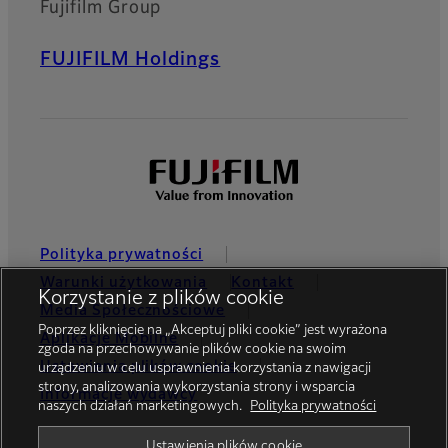
Fujifilm Group
FUJIFILM Holdings
Polityka prywatności
Warunki użytkowania
Kontakt
Korzystanie z plików cookie
Media Społecznościowe
Poprzez kliknięcie na „Akceptuj pliki cookie” jest wyrażona
Aplikacje Mobilne
zgoda na przechowywanie plików cookie na swoim
Ustawienia plików cookie
urządzeniu w celu usprawnienia korzystania z nawigacji
strony, analizowania wykorzystania strony i wsparcia
Informacje wydawcy
naszych działań marketingowych.
Polityka prywatności
Global site
Ustawienia plików cookie