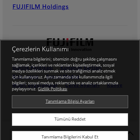
FUJIFILM Holdings
Çerezlerin Kullanımı
Tanımlama bilgilerini; sitemizin doğru şekilde çalışmasını
sağlamak, içerikleri ve reklamları kişiselleştirmek, sosyal
Gizlilik Politikası
Kullanım Şartları
medya özellikleri sunmak ve site trafiğimizi analiz etmek
Bize ulaşın
Sosyal Medya
için kullanıyoruz. Aynı zamanda site kullanımınızla ilgili
bilgileri; sosyal medya, reklamcılık ve analiz ortaklarımızla
Mobil uygulamalar
Çerez Ayarları
Künye
paylaşıyoruz.
Gizlilik Politikası
Global site
Tanımlama Bilgisi Ayarları
Tümünü Reddet
© FUJIFILM Dis Ticaret A.S.
Select Your Location
Tanımlama Bilgilerini Kabul Et