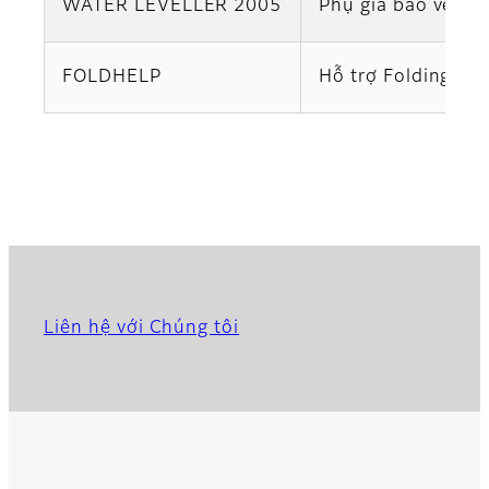
WATER LEVELLER 2005
Phụ gia bảo vệ ch
FOLDHELP
Hỗ trợ Folding (Fo
Liên hệ với Chúng tôi