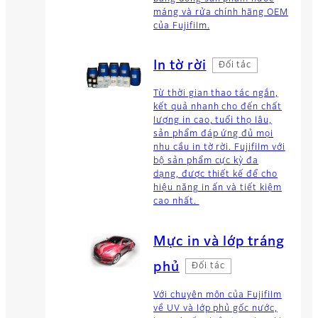
máng và rửa chính hãng OEM
của Fujifilm.
In tờ rời
Đối tác
Từ thời gian thao tác ngắn,
kết quả nhanh cho đến chất
lượng in cao, tuổi thọ lâu,
sản phẩm đáp ứng đủ mọi
nhu cầu in tờ rời. Fujifilm với
bộ sản phẩm cực kỳ đa
dạng, được thiết kế để cho
hiệu năng in ấn và tiết kiệm
cao nhất.
Mực in và lớp tráng
phủ
Đối tác
Với chuyên môn của Fujifilm
về UV và lớp phủ gốc nước,