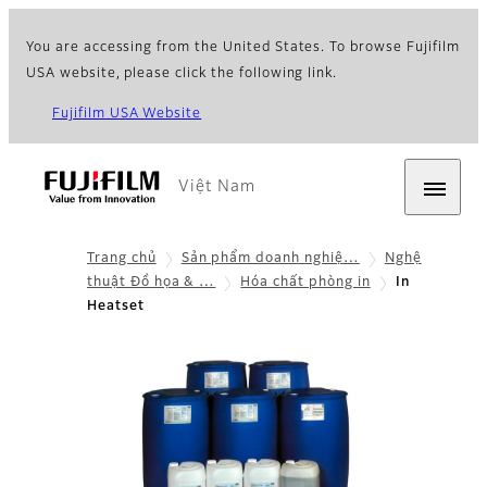
You are accessing from the United States. To browse Fujifilm
USA website, please click the following link.
Fujifilm USA Website
Việt Nam
Trang chủ
Sản phẩm doanh nghiệ…
Nghệ
thuật Đồ họa & …
Hóa chất phòng in
In
Heatset