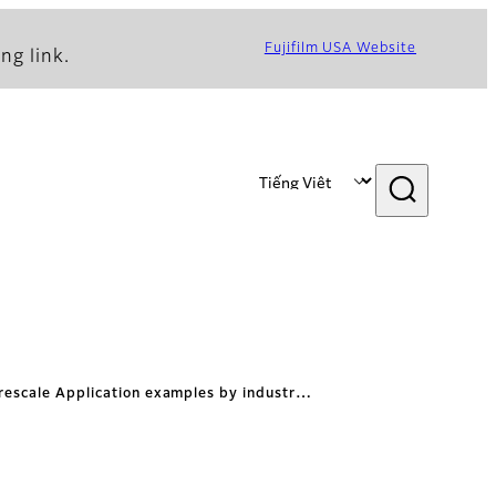
Fujifilm USA Website
ng link.
rescale Application examples by industr…