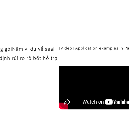
[Video] Application examples in P
g góiNăm ví dụ về seal
ịnh rủi ro rô bốt hỗ trợ