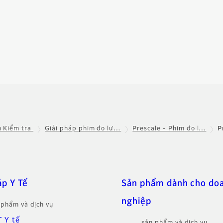
 Kiểm tra
Giải pháp phim đo lư…
Prescale - Phim đo l…
P
áp Y Tế
Sản phẩm dành cho do
nghiệp
 phẩm và dịch vụ
T Y tế