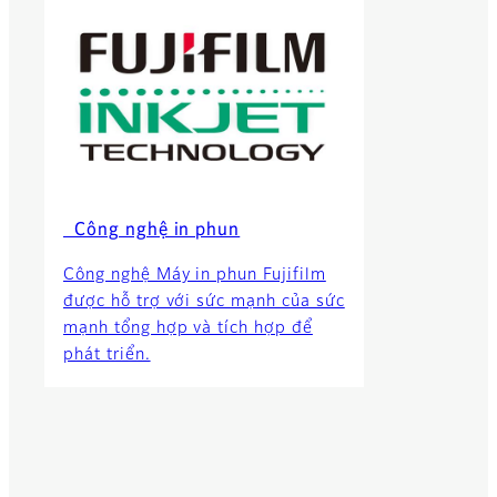
Công nghệ in phun
Công nghệ Máy in phun Fujifilm
được hỗ trợ với sức mạnh của sức
mạnh tổng hợp và tích hợp để
phát triển.