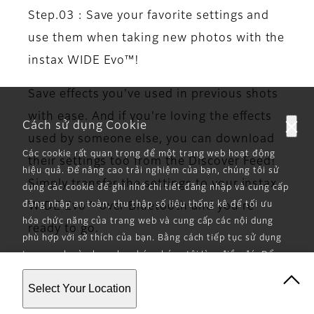
Step.03 : Save your favorite settings and
use them when taking new photos with the
instax WIDE Evo™!
Save effects you've used in previous shots
with ease. And if you're loving the effects
Cách sử dụng Cookie
used by someone else, you can download
Các cookie rất quan trọng để một trang web hoạt động
their settings too from the Discover Feed!
hiệu quả. Để nâng cao trải nghiệm của bạn, chúng tôi sử
Simply transfer the settings to your instax
dụng các cookie để ghi nhớ chi tiết đăng nhập và cung cấp
đăng nhập an toàn, thu thập số liệu thống kê để tối ưu
WIDE Evo™ over Bluetooth and you're
hóa chức năng của trang web và cung cấp các nội dung
ready to go.
phù hợp với sở thích của bạn. Bằng cách tiếp tục sử dụng
trang web này, bạn cho phép chúng tôi làm điều đó. Để
biết thêm thông tin chi tiết, vui lòng tham khảo
Chính
Select Your Location
sách Bảo mật
của chúng tôi.