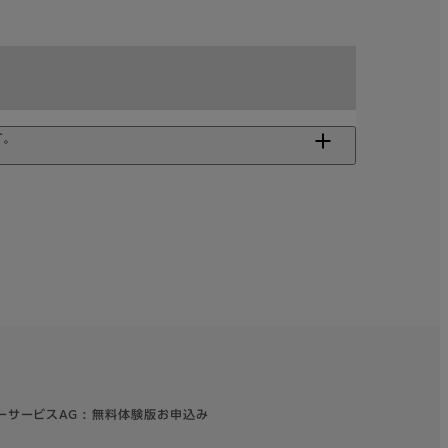
す。
なセキュリティ対策
at サービス
・簡単・便利なネットワーク環境をワンストップ・低コストで
Pとセットの光回線サービス
フィスあんしん®光
ーサービスAG : 無料体験版お申込み
T東日本/西日本が提供する「光コラボレーションモデル」を