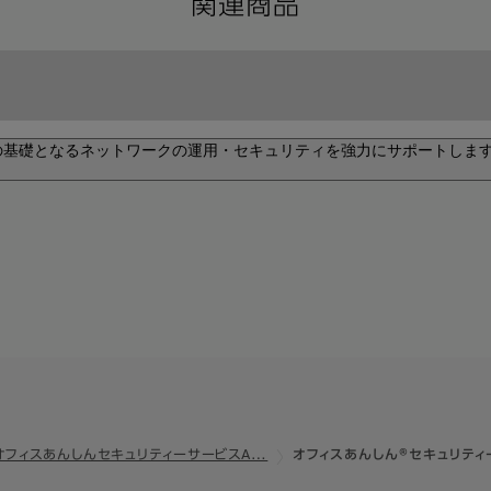
関連商品
Tの基礎となるネットワークの運用・セキュリティを強力にサポートしま
ソーシングサービス
強固
ービス
be
セキュリティーリスクを低減し、柔軟で快
安心
実現
リティー
IS
ん®セキュリティーサービス
オ
オフィスあんしんセキュリティーサービスA…
オフィスあんしん®セキュリティ
NT