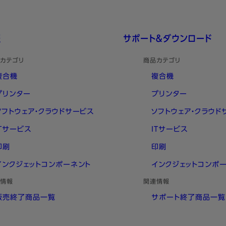
利用
nt Securityをベースとして、富士フイルムビ
をセ
独自のサポートを付加して提供するサー
報
サポート＆ダウンロード
カテゴリ
商品カテゴリ
複合機
複合機
プリンター
プリンター
ソフトウェア・クラウドサービス
ソフトウェア・クラウド
ITサービス
ITサービス
印刷
印刷
インクジェットコンポーネント
インクジェットコンポ
情報
関連情報
販売終了商品一覧
サポート終了商品一覧