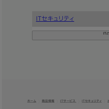
ITセキュリティ
I
Wi-Fi環境のアウト
beat air サ
Wi-Fi利用における
適な働き方を支援。
エンドポイントセキュ
オフィスあんし
ホーム
商品情報
ITサービス
ITセキュリティ
フッター
MA