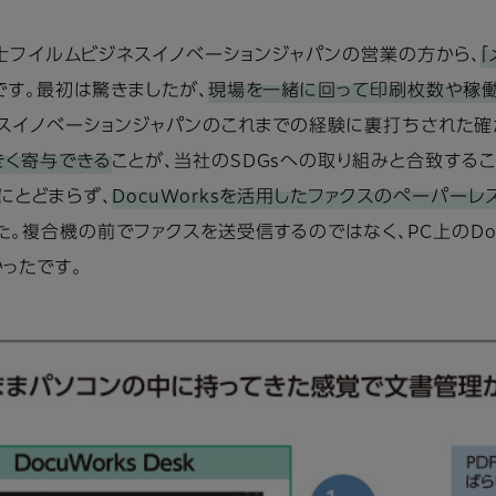
関しては、富士フイルムビジネスイノベーションジャパンの営業の方から、
です。最初は驚きましたが、
現場を一緒に回って印刷枚数や稼働
スイノベーションジャパンのこれまでの経験に裏打ちされた確
きく寄与できる
ことが、当社のSDGsへの取り組みと合致する
にとどまらず、
DocuWorksを活用したファクスのペーパー
た。複合機の前でファクスを送受信するのではなく、PC上のDoc
ったです。