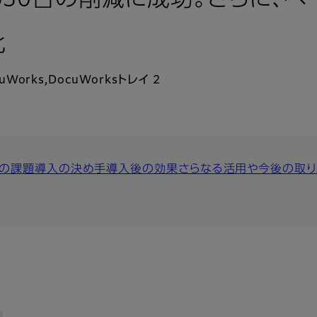
650台の削減に成功。さらに、
化
cuWorks,DocuWorksトレイ 2
の課題
導入の決め手
導入後の効果
さらなる活用や今後の取